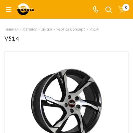
0
Главная
-
Каталог
-
Диски
-
Replica Concept
-
V514
V514