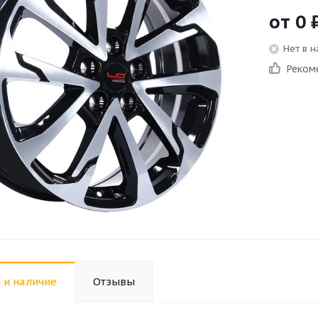
от
0
Нет в 
Реком
 и наличие
Отзывы