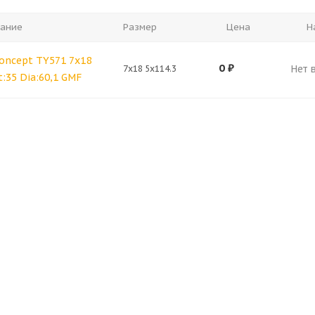
ание
Размер
Цена
Н
Concept TY571 7x18
0
₽
Нет 
7x18 5x114.3
t:35 Dia:60,1 GMF