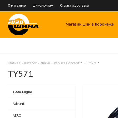
О магазине
Шиномонтаж
Оплата и доставка
Магазин шин в Воронеже
Главная
-
Каталог
-
Диски
-
Replica Concept
-
TY571
TY571
1000 Miglia
Advanti
AERO