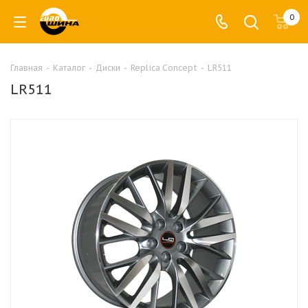
0
Главная
-
Каталог
-
Диски
-
Replica Concept
-
LR511
LR511