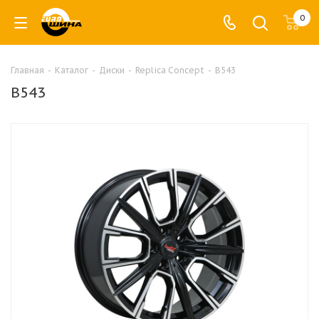
0
Главная
-
Каталог
-
Диски
-
Replica Concept
-
B543
B543