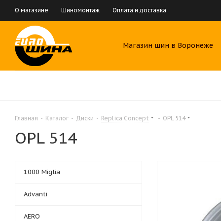
О магазине
Шиномонтаж
Оплата и доставка
Магазин шин в Воронеже
Главная
-
Каталог
-
Диски
-
Replica Concept
-
OPL 514
OPL 514
1000 Miglia
Advanti
AERO