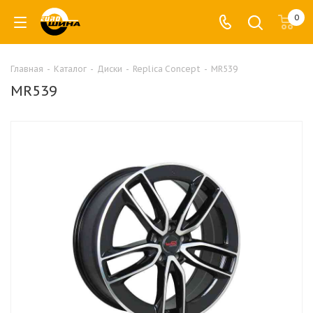
0
Главная
-
Каталог
-
Диски
-
Replica Concept
-
MR539
MR539