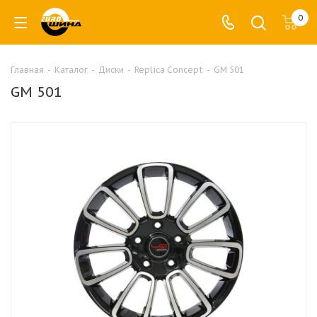
0
Главная
-
Каталог
-
Диски
-
Replica Concept
-
GM 501
GM 501