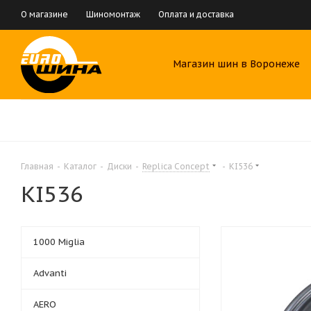
О магазине
Шиномонтаж
Оплата и доставка
Магазин шин в Воронеже
Главная
-
Каталог
-
Диски
-
Replica Concept
-
KI536
KI536
1000 Miglia
Advanti
AERO