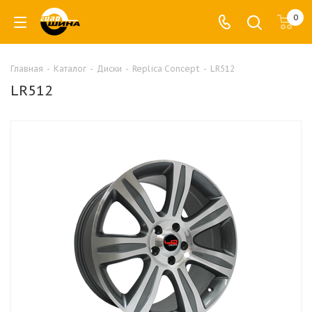
0
Главная
-
Каталог
-
Диски
-
Replica Concept
-
LR512
LR512